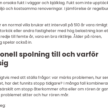
 orsaka fukt i väggar och bjälklag. Fukt som inte upptäck
iljö och kostsamma renoveringar. I jämförelse är regelb
 en normal villa brukar ett intervall på 510 år vara rimlig
storkök eller andra fastigheter med hög belastning kan e
redje till femte år, vara en bra riktlinje. Ålder på rören,
 spelar också in.
onell spolning till och varför
sig
ligtvis med att ställa frågor: var märks problemen, hur se
t, har det funnits stopp tidigare? I många fall kombinera
särskilt om stopp återkommer ofta eller om rören är ga
r problemet sitter och hur rören mår.
teg: