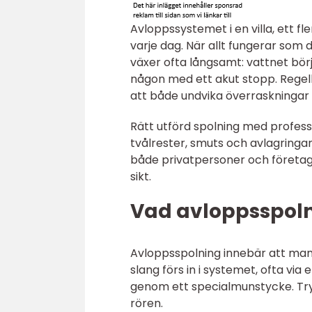
Avloppssystemet i en villa, ett fl
varje dag. När allt fungerar som
växer ofta långsamt: vattnet börja
någon med ett akut stopp. Reg
att både undvika överraskningar 
Rätt utförd spolning med professio
tvålrester, smuts och avlagringa
både privatpersoner och företag
sikt.
Vad avloppsspoln
Avloppsspolning innebär att man
slang förs in i systemet, ofta via
genom ett specialmunstycke. Try
rören.