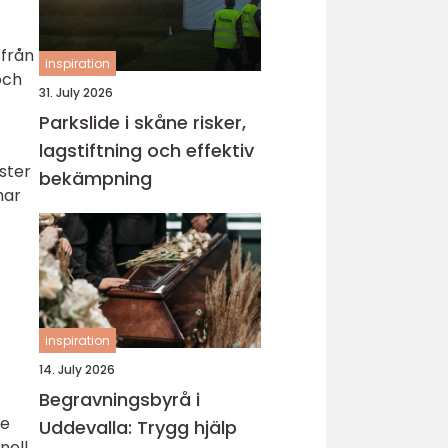
 från
inspiration
och
31. July 2026
Parkslide i skåne risker,
lagstiftning och effektiv
ster
bekämpning
har
inspiration
14. July 2026
Begravningsbyrå i
de
Uddevalla: Trygg hjälp
nell