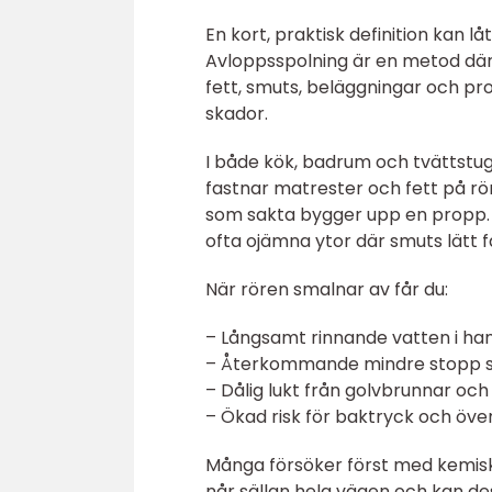
En kort, praktisk definition kan lå
Avloppsspolning är en metod där
fett, smuts, beläggningar och pro
skador.
I både kök, badrum och tvättstugo
fastnar matrester och fett på rör
som sakta bygger upp en propp. I 
ofta ojämna ytor där smuts lätt f
När rören smalnar av får du:
– Långsamt rinnande vatten i han
– Återkommande mindre stopp s
– Dålig lukt från golvbrunnar och
– Ökad risk för baktryck och över
Många försöker först med kemiska
når sällan hela vägen och kan de