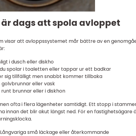
 är dags att spola avloppet
r som visar att avloppssystemet mår bättre av en genomg
är:
igt i dusch eller diskho
du spolar i toaletten eller tappar ur ett badkar
sig tillfälligt men snabbt kommer tillbaka
n golvbrunnar eller vask
runt brunnar eller i diskhon
men ofta i flera lägenheter samtidigt. Ett stopp i stamme
 innan det blir akut längst ned. För en fastighetsägare 
arningsklocka.
r. Långvariga små läckage eller återkommande