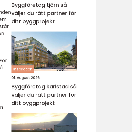
Byggföretag tjörn så
unden
väljer du rätt partner för
lem
ditt byggprojekt
står
en
 För
på
inspiration
01. August 2026
Byggföretag karlstad så
väljer du rätt partner för
ditt byggprojekt
En