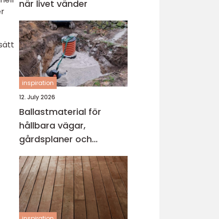
när livet vänder
er
sätt
inspiration
12. July 2026
Ballastmaterial för
hållbara vägar,
gårdsplaner och
byggprojekt
inspiration