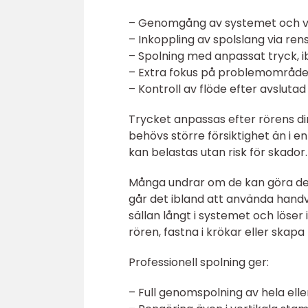
– Genomgång av systemet och va
– Inkoppling av spolslang via ren
– Spolning med anpassat tryck, i
– Extra fokus på problemområden
– Kontroll av flöde efter avslutad
Trycket anpassas efter rörens dim
behövs större försiktighet än i en
kan belastas utan risk för skador.
Många undrar om de kan göra det
går det ibland att använda hand
sällan långt i systemet och löser
rören, fastna i krökar eller skap
Professionell spolning ger:
– Full genomspolning av hela ell