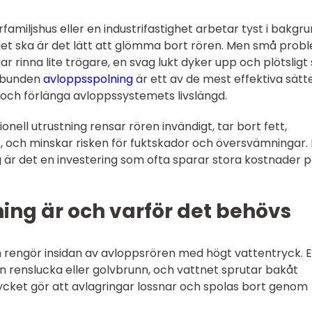
erfamiljshus eller en industrifastighet arbetar tyst i bakgr
 det ska är det lätt att glömma bort rören. Men små prob
r rinna lite trögare, en svag lukt dyker upp och plötsligt 
elbunden
avloppsspolning
är ett av de mest effektiva sätt
och förlänga avloppssystemets livslängd.
nell utrustning rensar rören invändigt, tar bort fett,
r, och minskar risken för fuktskador och översvämningar.
 är det en investering som ofta sparar stora kostnader 
ing är och varför det behövs
 rengör insidan av avloppsrören med högt vattentryck. 
 en renslucka eller golvbrunn, och vattnet sprutar bakåt
cket gör att avlagringar lossnar och spolas bort genom