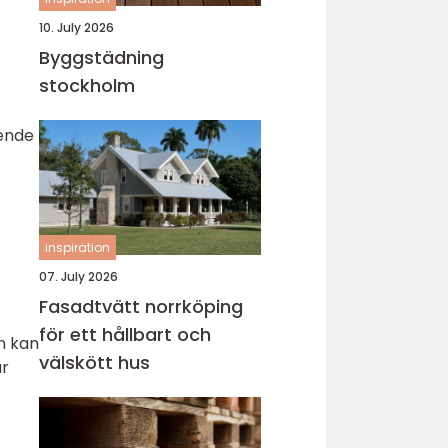
10. July 2026
Byggstädning
stockholm
ående
inspiration
07. July 2026
Fasadtvätt norrköping
för ett hållbart och
n kan
välskött hus
är