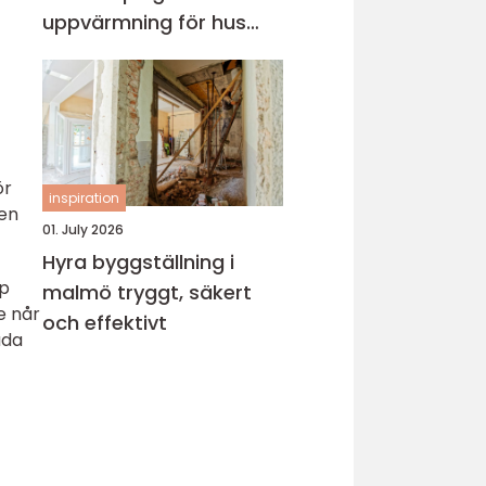
uppvärmning för hus
och fritidsboende
ör
inspiration
ren
01. July 2026
Hyra byggställning i
pp
malmö tryggt, säkert
e når
och effektivt
ada