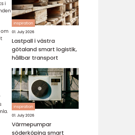
s i
unden
inspiration
t om
01. July 2026
tt
Lastpall i västra
götaland smart logistik,
hållbar transport
r
s
inspiration
mla.
01. July 2026
Värmepumpar
söderköping smart