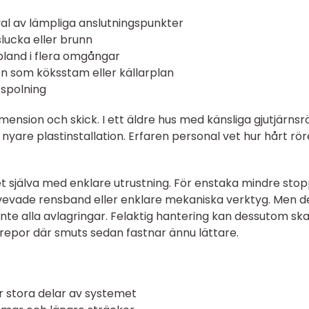
l av lämpliga anslutningspunkter
slucka eller brunn
bland i flera omgångar
 som köksstam eller källarplan
 spolning
ension och skick. I ett äldre hus med känsliga gjutjärnsr
 nyare plastinstallation. Erfaren personal vet hur hårt rö
 själva med enklare utrustning. För enstaka mindre sto
vevade rensband eller enklare mekaniska verktyg. Men d
 inte alla avlagringar. Felaktig hantering kan dessutom sk
a repor där smuts sedan fastnar ännu lättare.
er stora delar av systemet