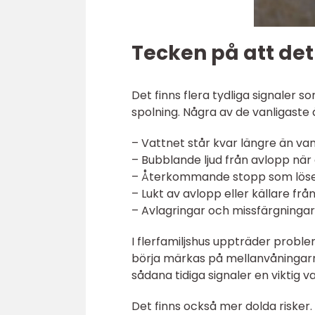
Tecken på att det
Det finns flera tydliga signale
spolning. Några av de vanligaste 
– Vattnet står kvar längre än vanl
– Bubblande ljud från avlopp när 
– Återkommande stopp som löser 
– Lukt av avlopp eller källare frå
– Avlagringar och missfärgningar 
I flerfamiljshus uppträder proble
börja märkas på mellanvåningarna
sådana tidiga signaler en viktig v
Det finns också mer dolda riske