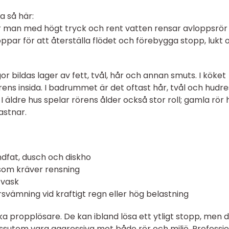
ta så här:
 man med högt tryck och rent vatten rensar avloppsrör
ppar för att återställa flödet och förebygga stopp, lukt 
r bildas lager av fett, tvål, hår och annan smuts. I köket
ens insida. I badrummet är det oftast hår, tvål och hudre
äldre hus spelar rörens ålder också stor roll; gamla rör 
astnar.
dfat, dusch och diskho
om kräver rensning
 vask
svämning vid kraftigt regn eller hög belastning
 propplösare. De kan ibland lösa ett ytligt stopp, men 
ssutom vara aggressiva mot både rör och miljö. Professio