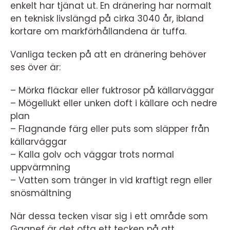
enkelt har tjänat ut. En dränering har normalt
en teknisk livslängd på cirka 3040 år, ibland
kortare om markförhållandena är tuffa.
Vanliga tecken på att en dränering behöver
ses över är:
– Mörka fläckar eller fuktrosor på källarväggar
– Mögellukt eller unken doft i källare och nedre
plan
– Flagnande färg eller puts som släpper från
källarväggar
– Kalla golv och väggar trots normal
uppvärmning
– Vatten som tränger in vid kraftigt regn eller
snösmältning
När dessa tecken visar sig i ett område som
Gagnef är det ofta ett tecken på att