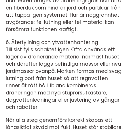
bort. Rören omges av dräneringsgrus och ofta
en fiberduk som hindrar jord och partiklar från
att täppa igen systemet. Här är noggrannhet
avgörande; fel lutning eller fel material kan
försämra funktionen kraftigt.
6. Återfyllning och ytvattenhantering
Till sist fylls schaktet igen. Ofta används ett
lager av dränerande material närmast huset
och därefter läggs befintliga massor eller nya
jordmassor ovanpå. Marken formas med svag
lutning bort från huset så att regnvatten
rinner åt rätt håll. Ibland kombineras
dräneringen med nya stuprörsutkastare,
dagvattenledningar eller justering av gångar
och rabatter.
När alla steg genomförs korrekt skapas ett
långsiktigt skydd mot fukt. Huset står stabilare,