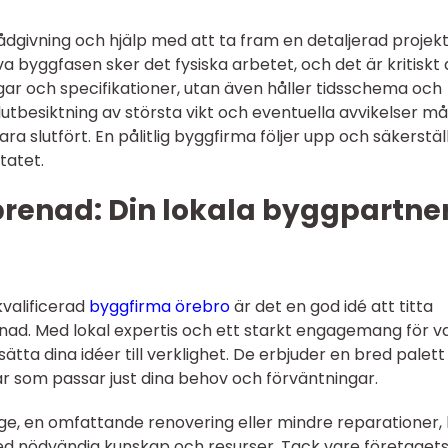
rådgivning och hjälp med att ta fram en detaljerad projek
a byggfasen sker det fysiska arbetet, och det är kritiskt 
ngar och specifikationer, utan även håller tidsschema och
lutbesiktning av största vikt och eventuella avvikelser m
a slutfört. En pålitlig byggfirma följer upp och säkerstäl
tatet.
renad: Din lokala byggpartner
kvalificerad
byggfirma örebro
är det en god idé att titta
ad. Med lokal expertis och ett starkt engagemang för va
tta dina idéer till verklighet. De erbjuder en bred palett
ar som passar just dina behov och förväntningar.
gge, en omfattande renovering eller mindre reparationer,
d nödvändig kunskap och resurser. Tack vare företaget