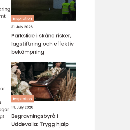
kring
amt
inspiration
31. July 2026
Parkslide i skåne risker,
lagstiftning och effektiv
bekämpning
 är
inspiration
d
14. July 2026
ägar
Begravningsbyrå i
igt
Uddevalla: Trygg hjälp