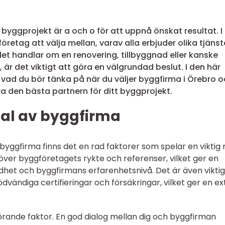
t byggprojekt är a och o för att uppnå önskat resultat. I
företag att välja mellan, varav alla erbjuder olika tjänst
t handlar om en renovering, tillbyggnad eller kanske
 är det viktigt att göra en välgrundad beslut. I den här
på vad du bör tänka på när du väljer byggfirma i Örebro 
ara den bästa partnern för ditt byggprojekt.
val av byggfirma
 byggfirma finns det en rad faktorer som spelar en viktig r
över byggföretagets rykte och referenser, vilket ger en
jdhet och byggfirmans erfarenhetsnivå. Det är även viktig
dvändiga certifieringar och försäkringar, vilket ger en ex
ande faktor. En god dialog mellan dig och byggfirman