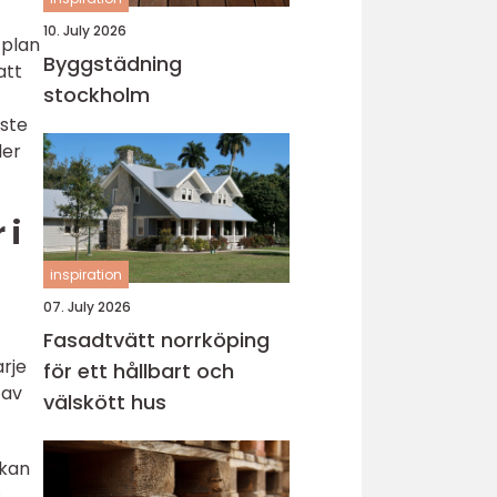
10. July 2026
tplan
Byggstädning
att
stockholm
åste
ler
 i
inspiration
07. July 2026
Fasadtvätt norrköping
rje
för ett hållbart och
 av
välskött hus
 kan
s