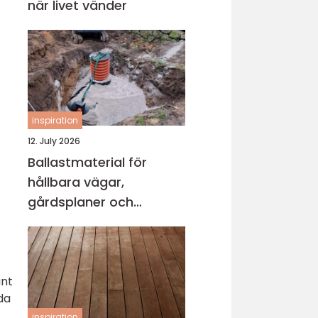
när livet vänder
inspiration
12. July 2026
Ballastmaterial för
hållbara vägar,
gårdsplaner och
byggprojekt
ant
da
inspiration