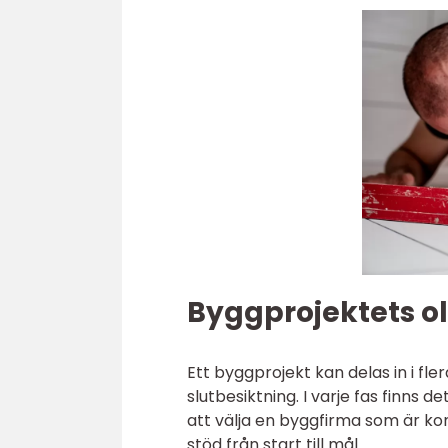
Byggprojektets ol
Ett byggprojekt kan delas in i fle
slutbesiktning. I varje fas finns 
att välja en byggfirma som är k
stöd från start till mål.