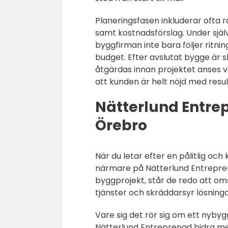
Planeringsfasen inkluderar ofta 
samt kostnadsförslag. Under själv
byggfirman inte bara följer ritni
budget. Efter avslutat bygge är s
åtgärdas innan projektet anses var
att kunden är helt nöjd med resul
Nätterlund Entrep
Örebro
När du letar efter en pålitlig och 
närmare på Nätterlund Entrepren
byggprojekt, står de redo att omsä
tjänster och skräddarsyr lösning
Vare sig det rör sig om ett nyby
Nätterlund Entreprenad bidra me