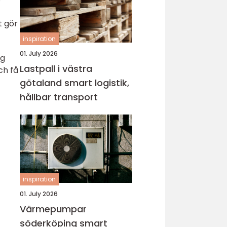
t gör
inspiration
01. July 2026
ig
Lastpall i västra
ch få
götaland smart logistik,
hållbar transport
inspiration
01. July 2026
Värmepumpar
söderköping smart