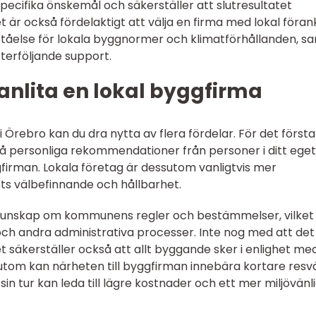
specifika önskemål och säkerställer att slutresultatet
 är också fördelaktigt att välja en firma med lokal föran
rståelse för lokala byggnormer och klimatförhållanden, s
terföljande support.
anlita en lokal byggfirma
i Örebro kan du dra nytta av flera fördelar. För det första
 få personliga rekommendationer från personer i ditt eget
gfirman. Lokala företag är dessutom vanligtvis mer
ts välbefinnande och hållbarhet.
 kunskap om kommunens regler och bestämmelser, vilket
och andra administrativa processer. Inte nog med att det
et säkerställer också att allt byggande sker i enlighet me
utom kan närheten till byggfirman innebära kortare resv
 sin tur kan leda till lägre kostnader och ett mer miljövänl