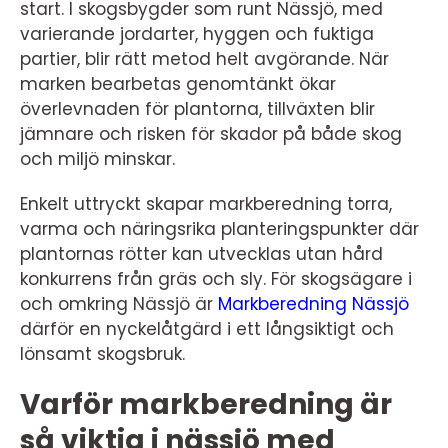
start. I skogsbygder som runt Nässjö, med
varierande jordarter, hyggen och fuktiga
partier, blir rätt metod helt avgörande. När
marken bearbetas genomtänkt ökar
överlevnaden för plantorna, tillväxten blir
jämnare och risken för skador på både skog
och miljö minskar.
Enkelt uttryckt skapar markberedning torra,
varma och näringsrika planteringspunkter där
plantornas rötter kan utvecklas utan hård
konkurrens från gräs och sly. För skogsägare i
och omkring Nässjö är
Markberedning Nässjö
därför en nyckelåtgärd i ett långsiktigt och
lönsamt skogsbruk.
Varför markberedning är
så viktig i nässjö med