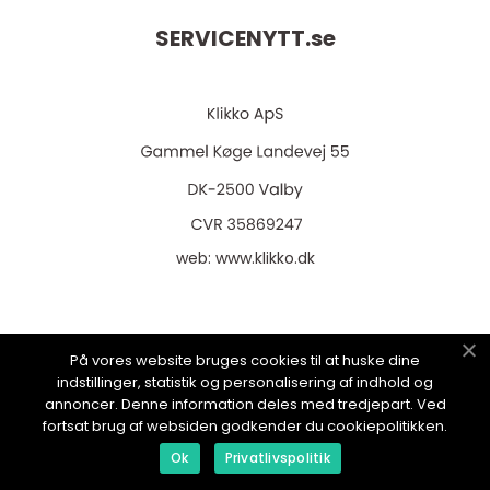
SERVICENYTT.
se
web:
www.klikko.dk
På vores website bruges cookies til at huske dine
Menu
indstillinger, statistik og personalisering af indhold og
annoncer. Denne information deles med tredjepart. Ved
fortsat brug af websiden godkender du cookiepolitikken.
Annonsering
Ok
Privatlivspolitik
Om oss