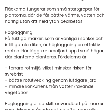
Fläckarna fungerar som små startgropar för
plantorna, där de får bättre värme, vatten och
näring utan att hela ytan bearbetas.
Högläggning
På fuktiga marker, som är vanliga i sänkor och
intill gamla diken, är högläggning en effektiv
metod. Här läggs mineraljord upp i små högar,
där plantorna planteras. Fördelarna är:
– torrare rotmiljö, vilket minskar risken för
syrebrist
– bättre rotutveckling genom luftigare jord
– mindre konkurrens från vattenkrävande
vegetation
Högläggning är särskilt användbart på marker
som riskerar stående vatten efter regn eller