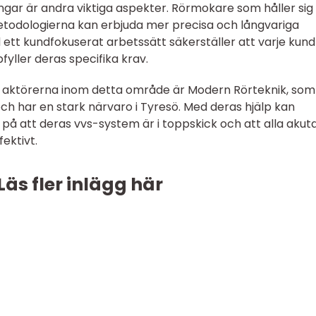
ingar är andra viktiga aspekter. Rörmokare som håller sig
odologierna kan erbjuda mer precisa och långvariga
ett kundfokuserat arbetssätt säkerställer att varje kund
yller deras specifika krav.
aktörerna inom detta område är Modern Rörteknik, som
och har en stark närvaro i Tyresö. Med deras hjälp kan
 på att deras vvs-system är i toppskick och att alla akut
ektivt.
Läs fler inlägg här