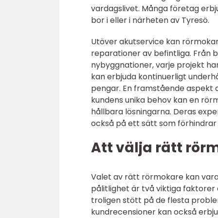
vardagslivet. Många företag erbj
bor i eller i närheten av Tyresö.
Utöver akutservice kan rörmokare
reparationer av befintliga. Från b
nybyggnationer, varje projekt h
kan erbjuda kontinuerligt underhå
pengar. En framstående aspekt a
kundens unika behov kan en rö
hållbara lösningarna. Deras exper
också på ett sätt som förhindrar
Att välja rätt rör
Valet av rätt rörmokare kan vara
pålitlighet är två viktiga fakto
troligen stött på de flesta probl
kundrecensioner kan också erbjud