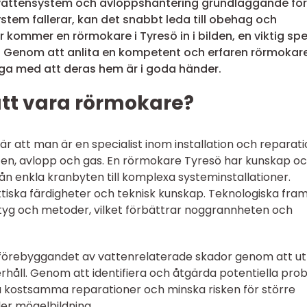
vattensystem och avloppshantering grundläggande för
stem fallerar, kan det snabbt leda till obehag och
 kommer en rörmokare i Tyresö in i bilden, en viktig spe
m. Genom att anlita en kompetent och erfaren rörmokar
gga med att deras hem är i goda händer.
att vara rörmokare?
r att man är en specialist inom installation och reparati
tten, avlopp och gas. En rörmokare Tyresö har kunskap o
från enkla kranbyten till komplexa systeminstallationer.
iska färdigheter och teknisk kunskap. Teknologiska fra
ktyg och metoder, vilket förbättrar noggrannheten och
 i förebyggandet av vattenrelaterade skador genom att ut
håll. Genom att identifiera och åtgärda potentiella pro
vika kostsamma reparationer och minska risken för större
er mögelbildning.