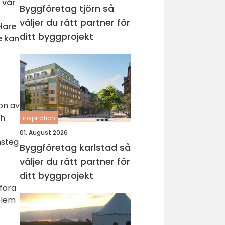
 vår
Byggföretag tjörn så
väljer du rätt partner för
lare
ditt byggprojekt
e kan
on av
ch
inspiration
01. August 2026
msteg
Byggföretag karlstad så
väljer du rätt partner för
ditt byggprojekt
föra
blem