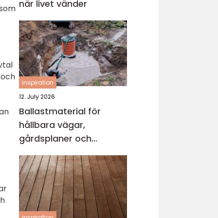
när livet vänder
 som
vtal
 och
inspiration
12. July 2026
Ballastmaterial för
tan
hållbara vägar,
gårdsplaner och
byggprojekt
ar
ch
inspiration