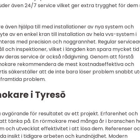
uder även 24/7 service vilket ger extra trygghet för dem
 även hjälpa till med installationer av nya system och
yte av en enkel kran till installation av hela vvs-system i
anteras med precision och noggrannhet. Regular servicea
ll och inspektioner, vilket i längden kan spara mycket tid
v deras service är också rådgivning. Genom att förstå
rmokare rekommendera de mest kostnadseffektiva och
tis säkerställer att de inte bara löser problem snabbt u
 framtida problem.
mokare i Tyresö
 avgörande för resultatet av ett projekt. Erfarenhet och
rer att tänka på. En rörmokare med många år i branschen h
em och utvecklat effektivitet i att lösa dem. Referenser o
a insikt i tidigare arbeten och kundnöjdhet. Modern