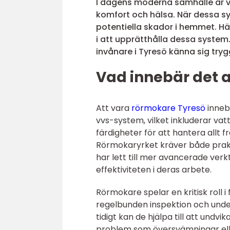
I dagens moderna samhälle är 
komfort och hälsa. När dessa sy
potentiella skador i hemmet. Här
i att upprätthålla dessa syste
invånare i Tyresö känna sig try
Vad innebär det 
Att vara
rörmokare Tyresö
innebä
vvs-system, vilket inkluderar va
färdigheter för att hantera allt 
Rörmokaryrket kräver både prakt
har lett till mer avancerade ver
effektiviteten i deras arbete.
Rörmokare spelar en kritisk roll
regelbunden inspektion och under
tidigt kan de hjälpa till att und
problem som översvämningar ell