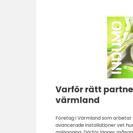
Varför rätt partne
värmland
Företag i Värmland som arbetar m
avancerade installationer vet hur
anläggning. Därför lägger många 