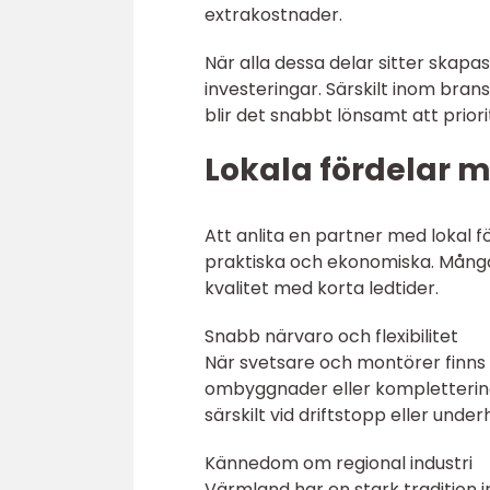
extrakostnader.
När alla dessa delar sitter ska
investeringar. Särskilt inom bra
blir det snabbt lönsamt att priori
Lokala fördelar 
Att anlita en partner med lokal f
praktiska och ekonomiska. Många
kvalitet med korta ledtider.
Snabb närvaro och flexibilitet
När svetsare och montörer finns n
ombyggnader eller kompletteringa
särskilt vid driftstopp eller und
Kännedom om regional industri
Värmland har en stark tradition 