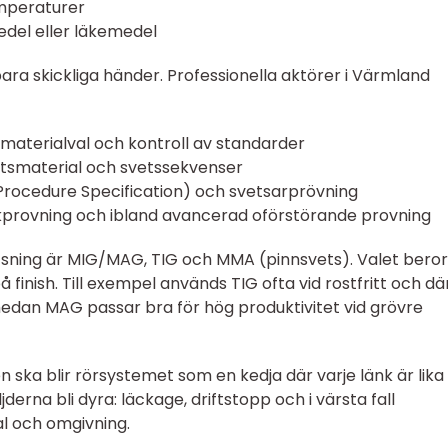
emperaturer
edel eller läkemedel
ara skickliga händer. Professionella aktörer i Värmland
, materialval och kontroll av standarder
satsmaterial och svetssekvenser
rocedure Specification) och svetsarprövning
ryckprovning och ibland avancerad oförstörande provning
tsning är MIG/MAG, TIG och MMA (pinnsvets). Valet bero
 finish. Till exempel används TIG ofta vid rostfritt och dä
 medan MAG passar bra för hög produktivitet vid grövre
 ska blir rörsystemet som en kedja där varje länk är lika
jderna bli dyra: läckage, driftstopp och i värsta fall
l och omgivning.