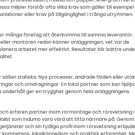
sa miljöer förstår ofta vilka krav som gäller till exempel
iationer eller krav på tillgänglighet i trånga utrymmen.
jer många företag att återkomma till samma leverantör.
 eller montören redan känner anläggningen, vet var de
planera arbetet mer effektivt. Resultatet blir bättre unde
litet.
 sällan statiska. Nya processer, ändrade flöden eller utö
ingar och omdragningar. En lokal partner som kan hjälpa 
ande underhåll ger en trygghet genom hela anläggningens
 och erfaren partner inom rörmontage och rörsvetsning i
alist som indumo vara värd att titta närmare på. Genom 
getjänster och sin tydliga profil inom rörsvetsning erbjud
k kompetens, lokalkännedom och praktisk erfarenhet. M