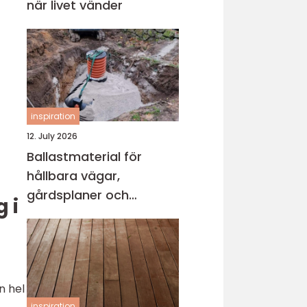
när livet vänder
inspiration
12. July 2026
Ballastmaterial för
hållbara vägar,
gårdsplaner och
 i
byggprojekt
n hel
inspiration