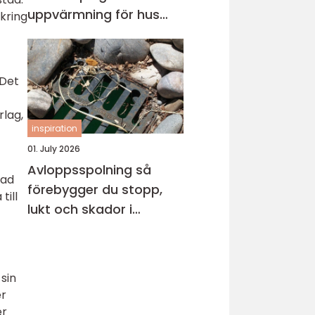
uppvärmning för hus
 kring
och fritidsboende
 Det
rlag,
inspiration
01. July 2026
Avloppsspolning så
kad
förebygger du stopp,
till
lukt och skador i
fastigheten
sin
er
er