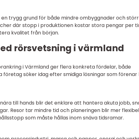
pas en trygg grund för både mindre ombyggnader och stör
nscher där stopp i produktionen kostar stora pengar per 
tera kvalitet från början.
med rörsvetsning i värmland
örankring i Värmland ger flera konkreta fördelar, både
 företag söker idag efter smidiga lösningar som förenar
ära till hands blir det enklare att hantera akuta jobb, s
r. Resor tar mindre tid och planeringen blir mer flexibel
erhållsstopp som måste hållas inom snäva tidsramar.
inom processindustri, massa och papper, energi och verk