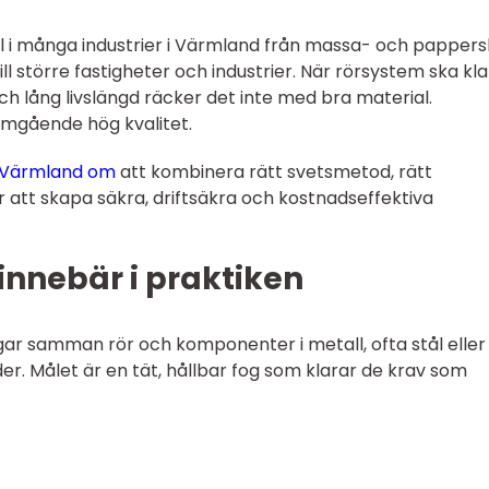
l i många industrier i Värmland från massa- och pappers
l större fastigheter och industrier. När rörsystem ska kl
h lång livslängd räcker det inte med bra material.
mgående hög kvalitet.
g Värmland om
att kombinera rätt svetsmetod, rätt
 att skapa säkra, driftsäkra och kostnadseffektiva
innebär i praktiken
ar samman rör och komponenter i metall, ofta stål eller
er. Målet är en tät, hållbar fog som klarar de krav som