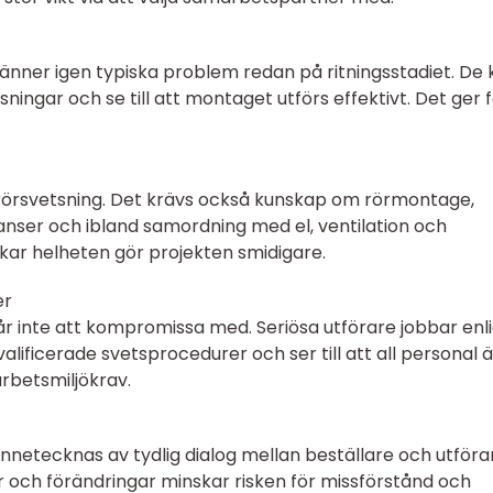
nner igen typiska problem redan på ritningsstadiet. De 
ösningar och se till att montaget utförs effektivt. Det ger 
a rörsvetsning. Det krävs också kunskap om rörmontage,
anser och ibland samordning med el, ventilation och
kar helheten gör projekten smidigare.
er
 går inte att kompromissa med. Seriösa utförare jobbar enl
lificerade svetsprocedurer och ser till att all personal ä
arbetsmiljökrav.
netecknas av tydlig dialog mellan beställare och utföra
r och förändringar minskar risken för missförstånd och