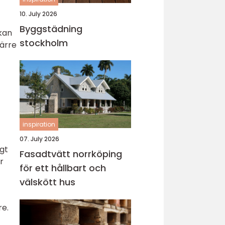
10. July 2026
Byggstädning
kan
stockholm
färre
inspiration
07. July 2026
igt
Fasadtvätt norrköping
r
för ett hållbart och
välskött hus
re.