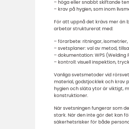
– höga eller snabbt skiftande t
– krav på hygien, som inom livsm
För att uppnå det krävs mer än b
arbetar strukturerat med:
– förarbete: ritningar, isometrier
– svetsplaner: val av metod, till
– dokumentation: WPS (Welding P
– kontroll: visuell inspektion, t
Vanliga svetsmetoder vid rörsve
material, godstjocklek och krav på
hygien och släta ytor är viktigt,
konstruktioner.
När svetsningen fungerar som den
stark. När den inte gör det kan föl
säkerhetsrisker för både persona