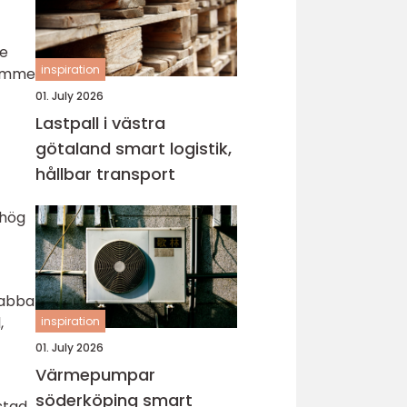
re
inspiration
timme
01. July 2026
Lastpall i västra
götaland smart logistik,
hållbar transport
 hög
nabba
,
inspiration
01. July 2026
Värmepumpar
söderköping smart
stad.