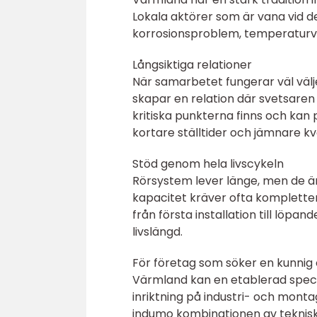
Lokala aktörer som är vana vid des
korrosionsproblem, temperaturvar
Långsiktiga relationer
När samarbetet fungerar väl väl
skapar en relation där svetsaren
kritiska punkterna finns och kan 
kortare ställtider och jämnare kva
Stöd genom hela livscykeln
Rörsystem lever länge, men de är
kapacitet kräver ofta kompletter
från första installation till löp
livslängd.
För företag som söker en kunnig
Värmland kan en etablerad speci
inriktning på industri- och monta
indumo kombinationen av teknis