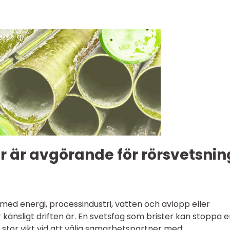
r är avgörande för rörsvetsning
ed energi, processindustri, vatten och avlopp eller
 känsligt driften är. En svetsfog som brister kan stoppa e
stor vikt vid att välja samarbetspartner med: