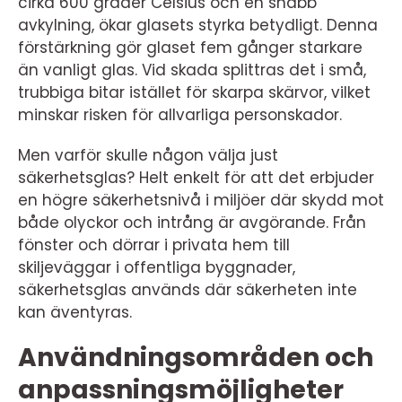
cirka 600 grader Celsius och en snabb
avkylning, ökar glasets styrka betydligt. Denna
förstärkning gör glaset fem gånger starkare
än vanligt glas. Vid skada splittras det i små,
trubbiga bitar istället för skarpa skärvor, vilket
minskar risken för allvarliga personskador.
Men varför skulle någon välja just
säkerhetsglas? Helt enkelt för att det erbjuder
en högre säkerhetsnivå i miljöer där skydd mot
både olyckor och intrång är avgörande. Från
fönster och dörrar i privata hem till
skiljeväggar i offentliga byggnader,
säkerhetsglas används där säkerheten inte
kan äventyras.
Användningsområden och
anpassningsmöjligheter