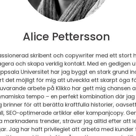
Alice Pettersson
assionerad skribent och copywriter med ett stort 
agera och skapa verklig kontakt. Med en gedigen ut
sala Universitet har jag byggt en stark grund in
t det möjligt för mig att utveckla ett skarpt öga för
varande arbete på Klikko har gett mig chansen at
namiska tempo – en perfekt kombination där jag
 brinner för att berätta kraftfulla historier, oavset
 SEO-optimerade artiklar eller kampanjcopy. Geno
marknadens trender, strävar jag alltid efter att 
gar. Jag har haft privilegiet att arbeta med kunder