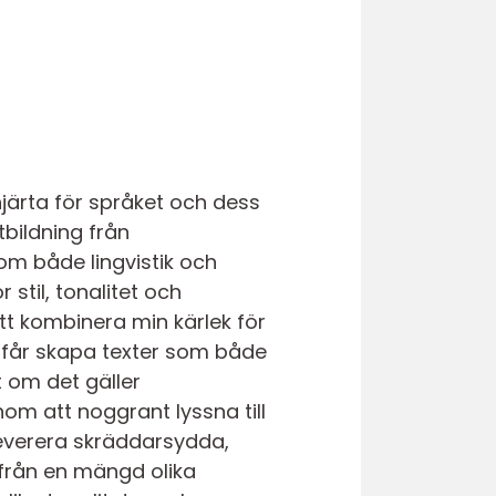
hjärta för språket och dess
bildning från
om både lingvistik och
 stil, tonalitet och
t kombinera min kärlek för
 får skapa texter som både
t om det gäller
m att noggrant lyssna till
leverera skräddarsydda,
 från en mängd olika