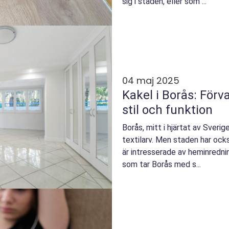
sig i staden, eller som ...
04 maj 2025
Kakel i Borås: För
stil och funktion
Borås, mitt i hjärtat av Sverige
textilarv. Men staden har oc
är intresserade av heminredni
som tar Borås med s...