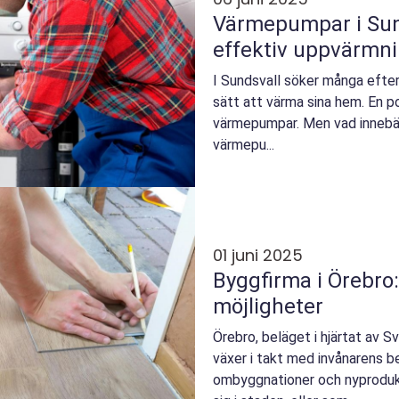
Värmepumpar i Sunds
effektiv uppvärmn
I Sundsvall söker många efte
sätt att värma sina hem. En po
värmepumpar. Men vad innebär 
värmepu...
01 juni 2025
Byggfirma i Örebro:
möjligheter
Örebro, beläget i hjärtat av S
växer i takt med invånarens b
ombyggnationer och nyproduk