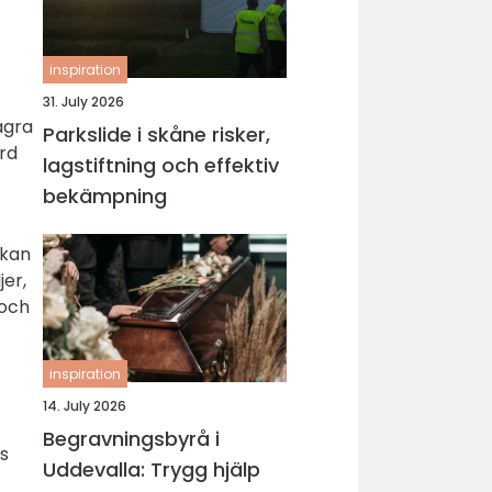
inspiration
31. July 2026
ågra
Parkslide i skåne risker,
ård
lagstiftning och effektiv
bekämpning
 kan
jer,
 och
inspiration
14. July 2026
Begravningsbyrå i
s
Uddevalla: Trygg hjälp