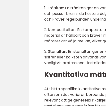
1. Träaltan: En träaltan ger en var
och passar bra in i de flesta träd
och kräver regelbunden underhåll
2. Kompositaltan: En kompositalta
material är hållbart och kräver m
mönster att välja mellan, vilket ge
3. Stenaltan: En stenaltan ger en 
skiffer eller kalksten används va
vanligtvis professionell installat
Kvantitativa mät
Att hitta specifika kvantitativa
eftersom det varierar beroende p
relevant att ge generella riktlin
ansträngningen som krävs för at