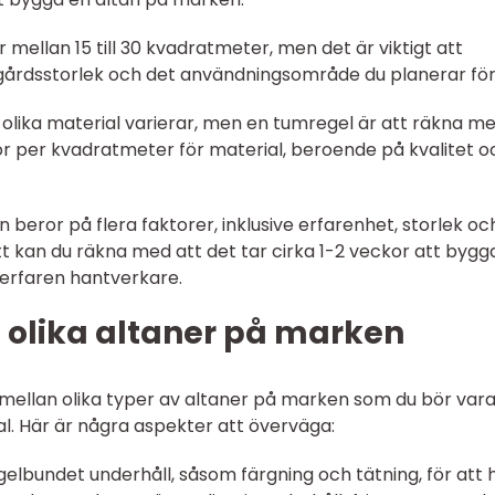
är mellan 15 till 30 kvadratmeter, men det är viktigt att
dgårdsstorlek och det användningsområde du planerar för
r olika material varierar, men en tumregel är att räkna m
r per kvadratmeter för material, beroende på kvalitet o
n beror på flera faktorer, inklusive erfarenhet, storlek oc
tt kan du räkna med att det tar cirka 1-2 veckor att bygg
 erfaren hantverkare.
 olika altaner på marken
r mellan olika typer av altaner på marken som du bör var
l. Här är några aspekter att överväga:
egelbundet underhåll, såsom färgning och tätning, för att 