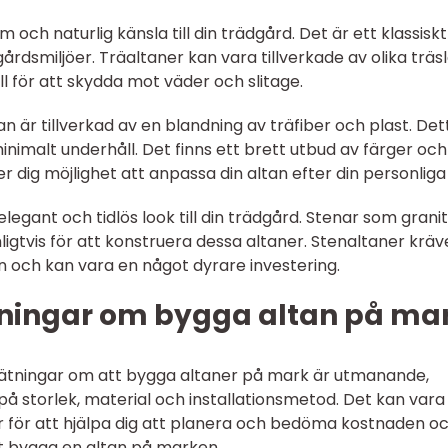
m och naturlig känsla till din trädgård. Det är ett klassiskt
gårdsmiljöer. Träaltaner kan vara tillverkade av olika träs
 för att skydda mot väder och slitage.
n är tillverkad av en blandning av träfiber och plast. Det
inimalt underhåll. Det finns ett brett utbud av färger och
r dig möjlighet att anpassa din altan efter din personliga s
elegant och tidlös look till din trädgård. Stenar som granit
nligtvis för att konstruera dessa altaner. Stenaltaner kräv
ion och kan vara en något dyrare investering.
ningar om bygga altan på ma
 mätningar om att bygga altaner på mark är utmanande,
å storlek, material och installationsmetod. Det kan var
jer för att hjälpa dig att planera och bedöma kostnaden o
t bygga en altan på marken.