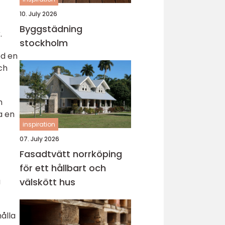
10. July 2026
Byggstädning
.
stockholm
ed en
ch
h
a en
inspiration
07. July 2026
Fasadtvätt norrköping
för ett hållbart och
a
välskött hus
hålla