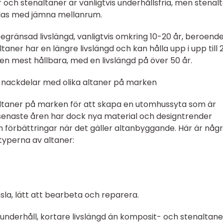
 och stenaltaner är vanligtvis underhållsfria, men stenal
las med jämna mellanrum.
begränsad livslängd, vanligtvis omkring 10-20 år, beroend
aner har en längre livslängd och kan hålla upp i upp till 
en mest hållbara, med en livslängd på över 50 år.
 nackdelar med olika altaner på marken
 altaner på marken för att skapa en utomhussyta som är
senaste åren har dock nya material och designtrender
h förbättringar när det gäller altanbyggande. Här är någ
typerna av altaner:
sla, lätt att bearbeta och reparera.
underhåll, kortare livslängd än komposit- och stenaltane