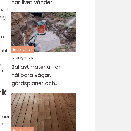
när livet vänder
 val
lag
ta
inspiration
til.
12. July 2026
,
Ballastmaterial för
er
hållbara vägar,
gårdsplaner och
rk
byggprojekt
a mer
ch
inspiration