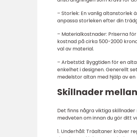
– Storlek: En vanlig altanstorlek 
anpassa storleken efter din trä
– Materialkostnader: Priserna fö
kostnad på cirka 500-2000 krono
val av material.
– Arbetstid: Byggtiden för en alta
enkelhet i designen. Generellt se
medelstor altan med hjälp av en
Skillnader mellan
Det finns några viktiga skillnade
medveten om innan du gör ditt va
1. Underhåll: Träaltaner kräver r