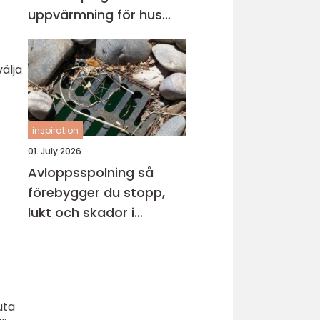
uppvärmning för hus
och fritidsboende
välja
inspiration
01. July 2026
Avloppsspolning så
förebygger du stopp,
lukt och skador i
fastigheten
uta