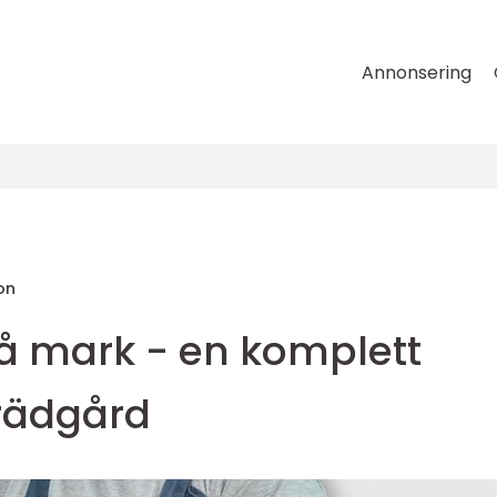
Annonsering
on
å mark - en komplett
trädgård