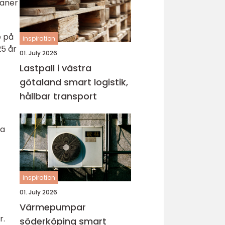
taner
e på
inspiration
25 år
01. July 2026
Lastpall i västra
götaland smart logistik,
hållbar transport
ra
inspiration
01. July 2026
Värmepumpar
r.
söderköping smart