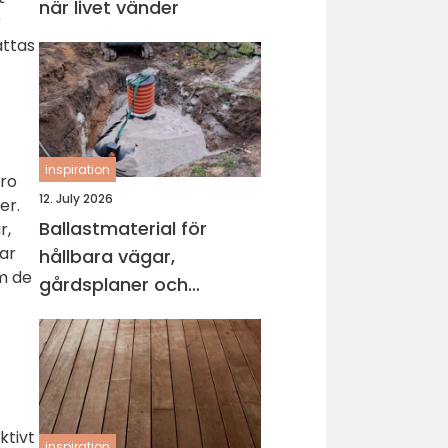
när livet vänder
r
attas
inspiration
ero
12. July 2026
er.
Ballastmaterial för
r,
ar
hållbara vägar,
m de
gårdsplaner och
byggprojekt
ktivt
inspiration