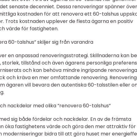
det senaste decenniet. Dessa renoveringar spänner öve
ittliga kostnaden för att renovera ett 60-talshus uppsk
or. Trots kostnaden upplever de flesta ägarna en positiv
h värde för fastigheten.
ra 60-talshus” skiljer sig från varandra
äver en anpassad renoveringsstrategi. Skillnaderna kan b
, storlek, tillstånd och även ägarens personliga preferens
rniserats och kan behöva mindre ingripande renoveringa
kick och kräva en mer omfattande renovering. Renovering
 ägaren vill bevara den autentiska 60-talsstilen eller o
g.
och nackdelar med olika ”renovera 60-talshus”
med sig både fördelar och nackdelar. En av de främsta
an öka fastighetens värde och göra den mer attraktiv för
 moderniseringar bidra till att göra huset mer energieffe