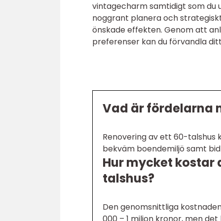
vintagecharm samtidigt som du up
noggrant planera och strategiskt
önskade effekten. Genom att anli
preferenser kan du förvandla ditt
Vad är fördelarna 
Renovering av ett 60-talshus
bekväm boendemiljö samt bidra 
Hur mycket kostar d
talshus?
Den genomsnittliga kostnaden 
000 – 1 miljon kronor, men de