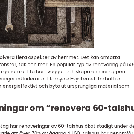
volvera flera aspekter av hemmet. Det kan omfatta
 fönster, tak och mer. En populär typ av renovering på 60
n genom att ta bort väggar och skapa en mer öppen
ringar inkluderar att förnya el-systemet, förbättra
r energieffektivt och byta ut ursprungliga material som
ningar om ”renovera 60-talsh
öretag har renoveringar av 60-talshus ökat stadigt under d
sade att över 70% av ägarna till 60-talshus har genomför