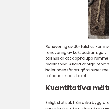
Renovering av 60-talshus kan in
renovering av kök, badrum, golv,
talshus är att öppna upp rumme
planlösning. Andra vanliga renove
isoleringen för att göra huset me
träpaneler och kakel.
Kvantitativa mät
Enligt statistik från olika byggf
senaste åren. En undersökning vi