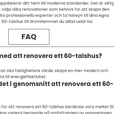
pdaterar ditt hem till moderna standarder. Det är viktig
 välja vilka renovationer som behövs för att skapa den
ta professionella experter och ta hänsyn till dina egna
 60-talshus till drömhemmet du alltid velat ha.
FAQ
med att renovera ett 60-talshus?
 kan öka fastighetens värde, skapa en mer modern och
till energieffektivitet.
et i genomsnitt att renovera ett 60-
för att renovera ett 60-talshus beräknas vara mellan 5
t kan variera beroende på omfattningen av renoveringen.