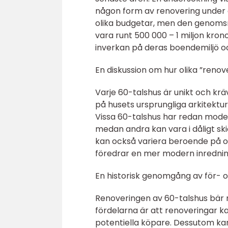
någon form av renovering under 
olika budgetar, men den genomsn
vara runt 500 000 – 1 miljon kron
inverkan på deras boendemiljö oc
En diskussion om hur olika ”renove
Varje 60-talshus är unikt och kr
på husets ursprungliga arkitektur
Vissa 60-talshus har redan mode
medan andra kan vara i dåligt s
kan också variera beroende på om
föredrar en mer modern inrednin
En historisk genomgång av för- 
Renoveringen av 60-talshus bär 
fördelarna är att renoveringar k
potentiella köpare. Dessutom kan