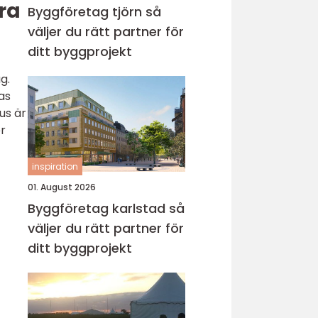
ra
Byggföretag tjörn så
väljer du rätt partner för
ditt byggprojekt
g.
as
us är
r
inspiration
01. August 2026
Byggföretag karlstad så
väljer du rätt partner för
ditt byggprojekt