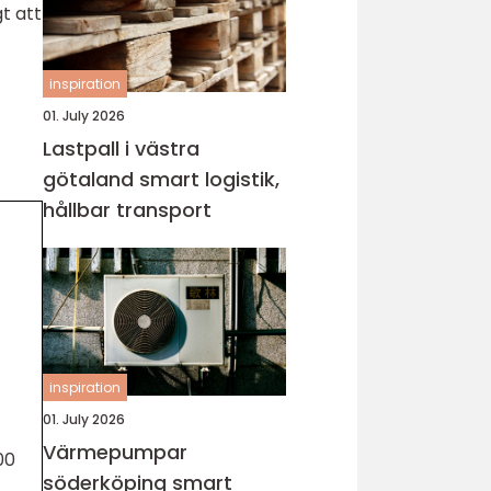
t att
inspiration
01. July 2026
Lastpall i västra
götaland smart logistik,
hållbar transport
inspiration
01. July 2026
Värmepumpar
00
söderköping smart