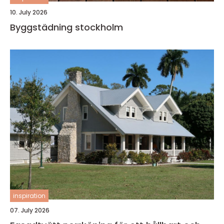
10. July 2026
Byggstädning stockholm
inspiration
07. July 2026