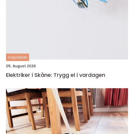
inspiration
05. August 2026
Elektriker i Skåne: Trygg el i vardagen