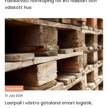
Fasadtvätt norrköping för ett hållbart och
välskött hus
inspiration
01. July 2026
Lastpall i västra götaland smart logistik,