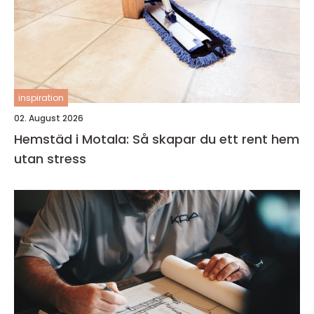
inspiration
02. August 2026
Hemstäd i Motala: Så skapar du ett rent hem
utan stress