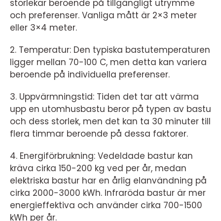
storlekar beroende på tillgängligt utrymme
och preferenser. Vanliga mått är 2×3 meter
eller 3×4 meter.
2. Temperatur: Den typiska bastutemperaturen
ligger mellan 70-100 C, men detta kan variera
beroende på individuella preferenser.
3. Uppvärmningstid: Tiden det tar att värma
upp en utomhusbastu beror på typen av bastu
och dess storlek, men det kan ta 30 minuter till
flera timmar beroende på dessa faktorer.
4. Energiförbrukning: Vedeldade bastur kan
kräva cirka 150-200 kg ved per år, medan
elektriska bastur har en årlig elanvändning på
cirka 2000-3000 kWh. Infraröda bastur är mer
energieffektiva och använder cirka 700-1500
kWh per år.