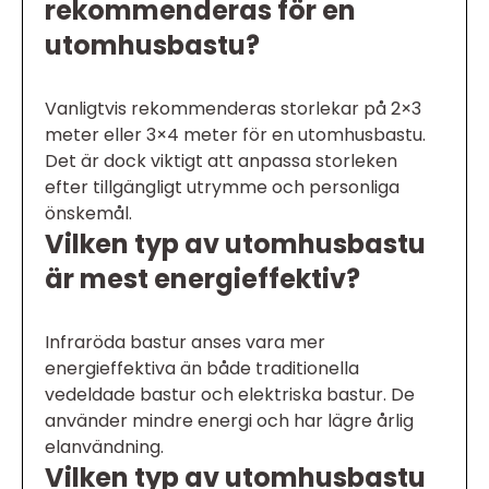
rekommenderas för en
utomhusbastu?
Vanligtvis rekommenderas storlekar på 2×3
meter eller 3×4 meter för en utomhusbastu.
Det är dock viktigt att anpassa storleken
efter tillgängligt utrymme och personliga
önskemål.
Vilken typ av utomhusbastu
är mest energieffektiv?
Infraröda bastur anses vara mer
energieffektiva än både traditionella
vedeldade bastur och elektriska bastur. De
använder mindre energi och har lägre årlig
elanvändning.
Vilken typ av utomhusbastu