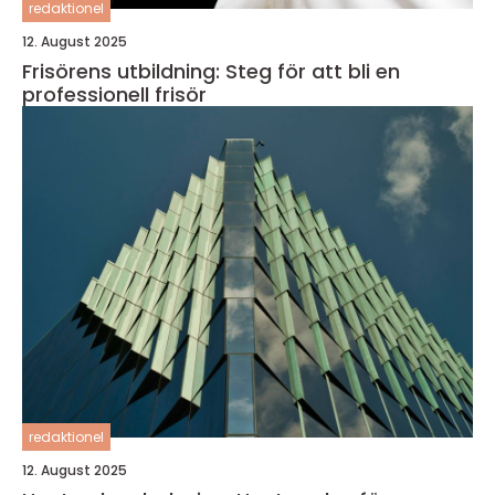
redaktionel
12. August 2025
Frisörens utbildning: Steg för att bli en
professionell frisör
redaktionel
12. August 2025