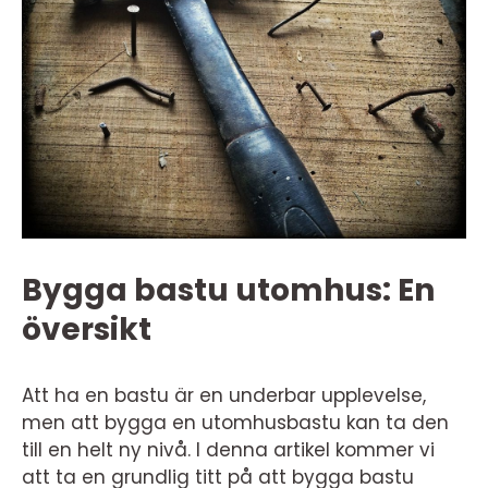
Bygga bastu utomhus: En
översikt
Att ha en bastu är en underbar upplevelse,
men att bygga en utomhusbastu kan ta den
till en helt ny nivå. I denna artikel kommer vi
att ta en grundlig titt på att bygga bastu