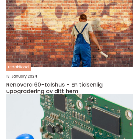
redaktionel
18. January 2024
Renovera 60-talshus - En tidsenlig
uppgradering av ditt hem