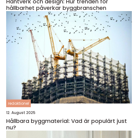
Hantverk och design: Hur trenden för
hållbarhet påverkar byggbranschen
redaktionel
12. August 2025
Hållbara byggmaterial: Vad är populärt just
nu?