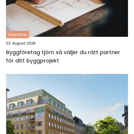
inspiration
02. August 2026
Byggföretag tjörn så väljer du rätt partner
för ditt byggprojekt