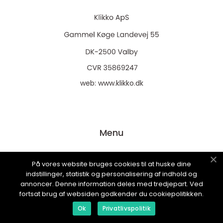
web:
www.klikko.dk
Menu
På vores website bruges cookies til at huske dine
Annonsering
indstillinger, statistik og personalisering af indhold og
Om oss
annoncer. Denne information deles med tredjepart. Ved
fortsat brug af websiden godkender du cookiepolitikken.
Cookies
Ok
Privatlivspolitik
Kontakta oss